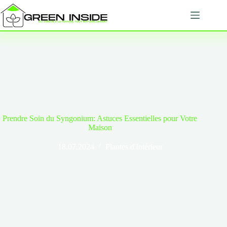
Passer
au
contenu
Prendre Soin du Syngonium: Astuces Essentielles pour Votre
Maison
18.07.2024
Plantes d'Intérieur