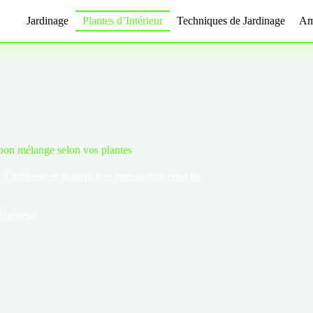
Jardinage
Plantes d’Intérieur
Techniques de Jardinage
Am
e bon mélange selon vos plantes
d’intérieur et pourquoi le terreau universel ne
Intérieur