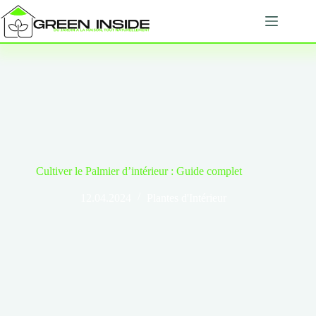
Passer
au
contenu
Cultiver le Palmier d’intérieur : Guide complet
12.04.2024
Plantes d'Intérieur