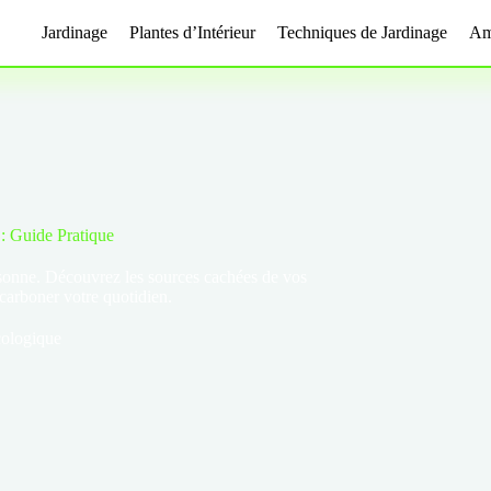
Jardinage
Plantes d’Intérieur
Techniques de Jardinage
Am
: Guide Pratique
rsonne. Découvrez les sources cachées de vos
écarboner votre quotidien.
ologique