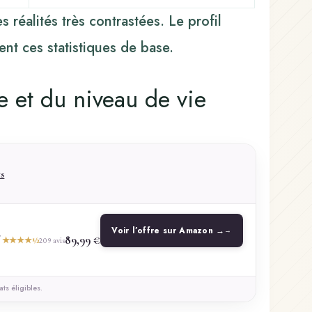
réalités très contrastées. Le profil
nt ces statistiques de base.
e et du niveau de vie
ts
Voir l’offre sur Amazon →
2
89,99 €
★★★★½
209 avis
ts éligibles.