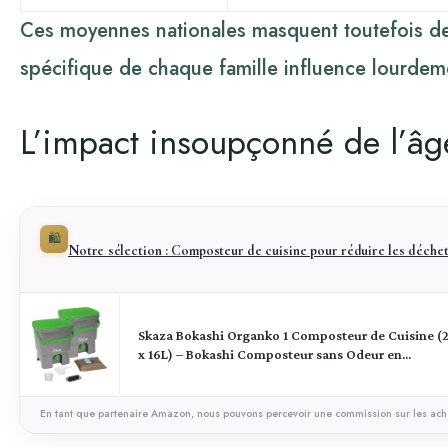
Ces moyennes nationales masquent toutefois des 
spécifique de chaque famille influence lourdeme
L’impact insoupçonné de l’âg
🛍️
Notre sélection : Composteur de cuisine pour réduire les déche
Skaza Bokashi Organko 1 Composteur de Cuisine (
x 16L) – Bokashi Composteur sans Odeur en
Plastique Recyclé – Kit de Démarrage + 1 kg de
Ferment – Gris-Vert
En tant que partenaire Amazon, nous pouvons percevoir une commission sur les acha