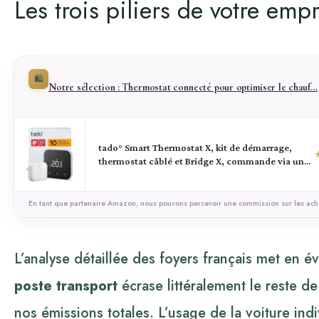
Les trois piliers de votre emp
🛍️
Notre sélection : Thermostat connecté pour optimiser le chauf…
tado° Smart Thermostat X, kit de démarrage,
thermostat câblé et Bridge X, commande via une
application et une enceinte connectée (Alexa,
Siri, Google Assistant), pas compatible avec tado°
V3+
En tant que partenaire Amazon, nous pouvons percevoir une commission sur les acha
L’analyse détaillée des foyers français met en é
poste transport
écrase littéralement le reste d
nos émissions totales. L’usage de la voiture indi