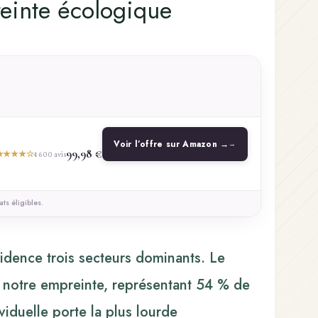
reinte écologique
Voir l’offre sur Amazon →
99,98 €
★★★★☆
4 600 avis
ts éligibles.
vidence trois secteurs dominants. Le
e notre empreinte, représentant 54 % de
viduelle porte la plus lourde