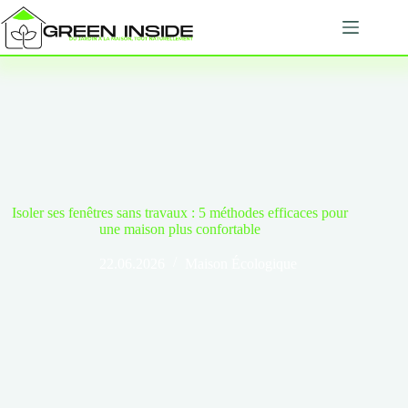
Passer
au
contenu
Isoler ses fenêtres sans travaux : 5 méthodes efficaces pour
une maison plus confortable
22.06.2026
Maison Écologique