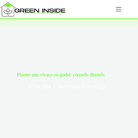
Passer
au
contenu
Planter une vivace en godet: conseils illustrés
17.04.2024
Techniques de Jardinage