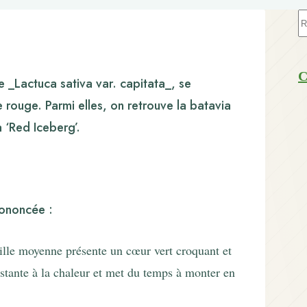
A
ré
C
e _Lactuca sativa var. capitata_, se
 rouge. Parmi elles, on retrouve la batavia
a ‘Red Iceberg’.
rononcée :
aille moyenne présente un cœur vert croquant et
istante à la chaleur et met du temps à monter en