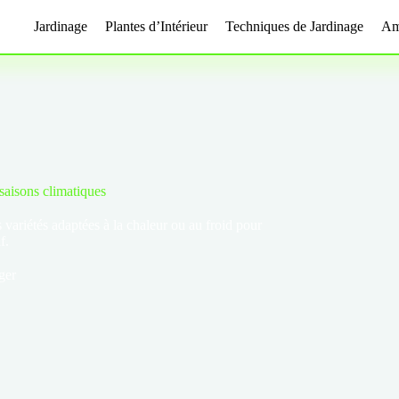
Jardinage
Plantes d’Intérieur
Techniques de Jardinage
Am
 saisons climatiques
 variétés adaptées à la chaleur ou au froid pour
f.
ger