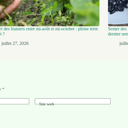
er des fraisiers entre mi-août et mi-octobre : pleine terre
Semer des h
t ?
dernier se
juillet 27, 2026
juil
ec
*
Site web