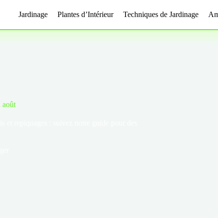
Jardinage
Plantes d’Intérieur
Techniques de Jardinage
Am
n août
is et repiquages : suivez notre guide pour des
ger