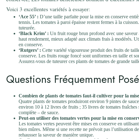
Voici 3 excellentes variétés à essayer:
‘Ace 55’ :
D’une taille parfaite pour la mise en conserve entièr
tennis. Les tomates à paroi épaisse restent fermes à la cuisson
tuteurée.
‘Black Krim’ :
Un fruit rouge brun profond avec une saveur a
haut rendement, mieux adapté aux climats frais à modérés. Util
en conserve.
‘Rutgers’ :
Cette variété vigoureuse produit des fruits de ta
conserve. Les fruits rouge foncé sont uniformes en taille et so
Assurez-vous de tuteurer ces plants de tomates de grande taill
Questions Fréquemment Posé
Combien de plants de tomates faut-il cultiver pour la mis
Quatre plants de tomates produiront environ 9 pintes de sauc
environ 10 à 12 livres de fruits ; 35 livres de tomates fraîches
complète – de sauce.
Peut-on utiliser des tomates vertes pour la mise en conser
Les tomates vertes peuvent être mises en conserve en utilisant
bien mûres. Même si une recette ne prévoit pas l’utilisation 
rehausser la saveur de manière unique.