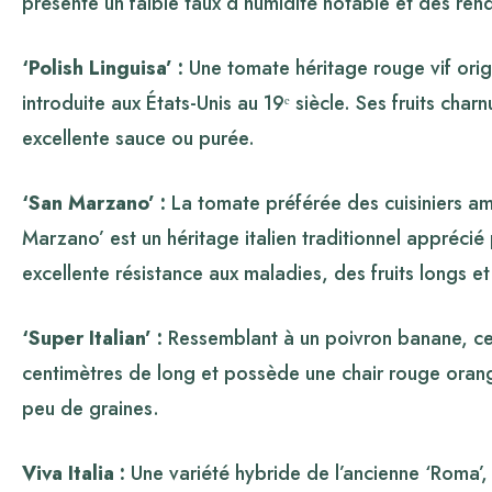
présente un faible taux d’humidité notable et des re
‘Polish Linguisa’ :
Une tomate héritage rouge vif origin
introduite aux États-Unis au 19ᵉ siècle. Ses fruits c
excellente sauce ou purée.
‘San Marzano’ :
La tomate préférée des cuisiniers am
Marzano’ est un héritage italien traditionnel apprécié
excellente résistance aux maladies, des fruits longs et
‘Super Italian’ :
Ressemblant à un poivron banane, cet
centimètres de long et possède une chair rouge orangé
peu de graines.
Viva Italia :
Une variété hybride de l’ancienne ‘Roma’, ‘