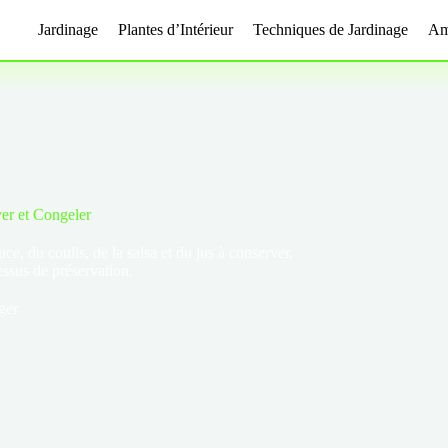
Jardinage
Plantes d’Intérieur
Techniques de Jardinage
Am
er et Congeler
ce, du coulis, de la salsa et du jus à conserver.
ssus de préservation.
ger