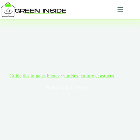
Passer
au
contenu
Guide des tomates bleues : variétés, culture et astuces
26.05.2024
Potager