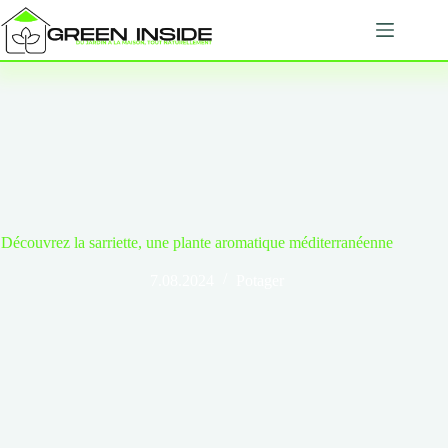
Passer
au
contenu
Découvrez la sarriette, une plante aromatique méditerranéenne
7.08.2024
Potager