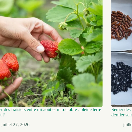
er des fraisiers entre mi-août et mi-octobre : pleine terre
Semer des h
t ?
dernier se
juillet 27, 2026
juil