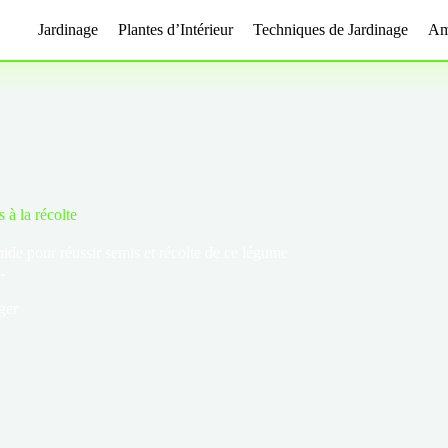
Jardinage
Plantes d’Intérieur
Techniques de Jardinage
Am
s à la récolte
guide pour réussir semis et récolte de ce légume
.
ger