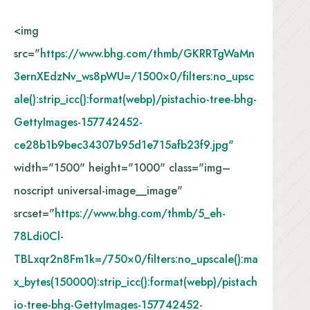
<img
src="
https://www.bhg.com/thmb/GKRRTgWaMn
3ernXEdzNv_ws8pWU=/1500×0/filters:no_upsc
ale():strip_icc():format(webp)/pistachio-tree-bhg-
GettyImages-157742452-
ce28b1b9bec34307b95d1e715afb23f9.jpg"
width="1500" height="1000" class="img–
noscript universal-image__image"
srcset="
https://www.bhg.com/thmb/5_eh-
78Ldi0Cl-
TBLxqr2n8Fm1k=/750×0/filters:no_upscale():ma
x_bytes(150000):strip_icc():format(webp)/pistach
io-tree-bhg-GettyImages-157742452-