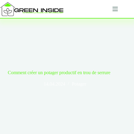
Passer
au
contenu
Comment créer un potager productif en trou de serrure
14.04.2024
Potager