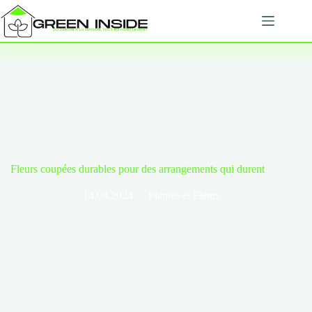
Passer
au
contenu
Fleurs coupées durables pour des arrangements qui durent
14.08.2024
Plantes et Fleurs