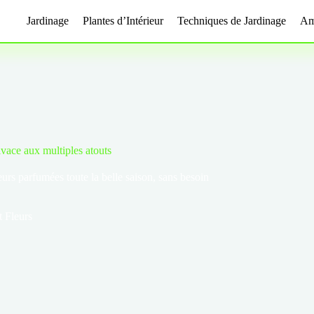
Jardinage
Plantes d’Intérieur
Techniques de Jardinage
Am
ivace aux multiples atouts
fleurs parfumées toute la belle saison, sans besoin
.
t Fleurs