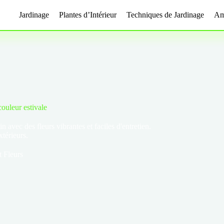
Jardinage
Plantes d’Intérieur
Techniques de Jardinage
Am
ouleur estivale
 avec des fleurs vibrantes et faciles d'entretien.
térieurs.
t Fleurs