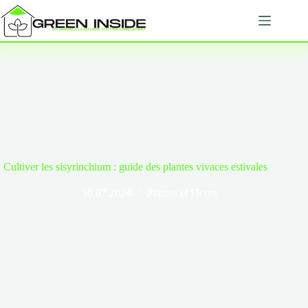
Passer
au
contenu
Cultiver les sisyrinchium : guide des plantes vivaces estivales
10.07.2024
Plantes et Fleurs