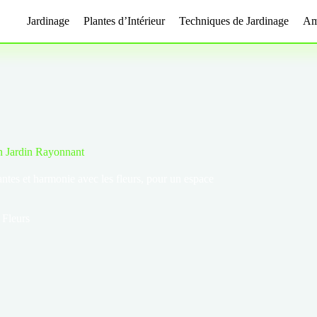
Jardinage
Plantes d’Intérieur
Techniques de Jardinage
Am
n Jardin Rayonnant
tantes et harmonie avec les fleurs, pour un espace
 Fleurs