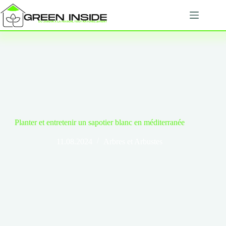
Passer
au
contenu
Planter et entretenir un sapotier blanc en méditerranée
11.08.2024
Arbres et Arbustes