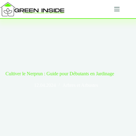
Passer
au
contenu
Cultiver le Nerprun : Guide pour Débutants en Jardinage
12.04.2024
Arbres et Arbustes