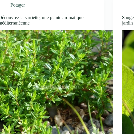
Potager
Découvrez la sarriette, une plante aromatique
Sauge 
méditerranéenne
jardin