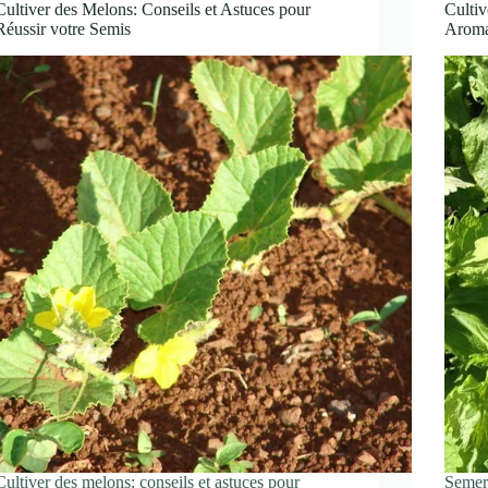
Cultiver des Melons: Conseils et Astuces pour
Cultiv
Réussir votre Semis
Aroma
Cultiver des melons: conseils et astuces pour
Semer 