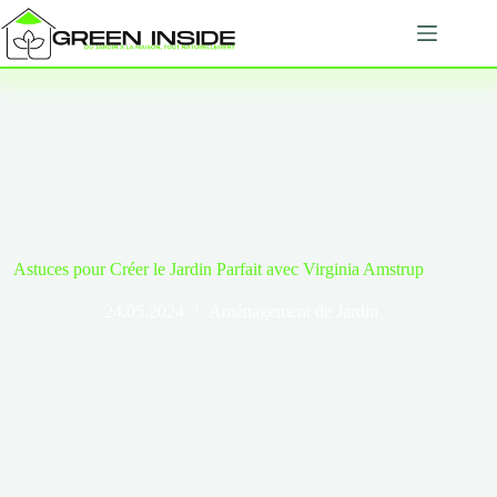
Passer
au
contenu
Astuces pour Créer le Jardin Parfait avec Virginia Amstrup
24.05.2024
Aménagement de Jardin