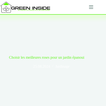
Passer
au
contenu
Choisir les meilleures roses pour un jardin épanoui
25.08.2024
Jardinage