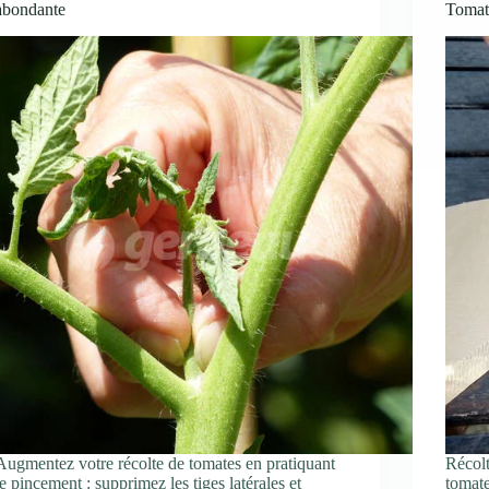
abondante
Tomat
Augmentez votre récolte de tomates en pratiquant
Récolt
le pincement : supprimez les tiges latérales et
tomat